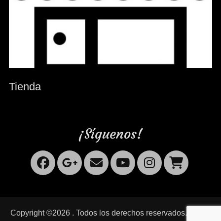
Tienda
¡Síguenos!
Facebook
Googleplus
Correo
YouTube
Instagr
Carr
electrónico
Copyright ©2026
. Todos los derechos reservados. | Rock